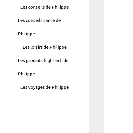
Menu
Les conseils de Philippe
-
Les conseils santé de
Version
2.1.0
Philippe
|
Author:
Les loisirs de Philippe
Atakan
Au
Les produits high tech de
|
Docs:
Philippe
https://atakanau.blogspot.com/2021/
Les voyages de Philippe
category-
menu-
wp-
plugin.html
|
Active
Theme: