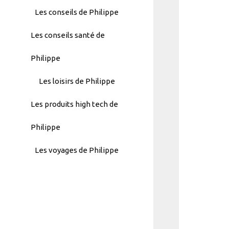
Menu
Les conseils de Philippe
-
Les conseils santé de
Version
2.1.0
Philippe
|
Author:
Les loisirs de Philippe
Atakan
Au
Les produits high tech de
|
Docs:
Philippe
https://atakanau.blogspot.com/2021/
Les voyages de Philippe
category-
menu-
wp-
plugin.html
|
Active
Theme: