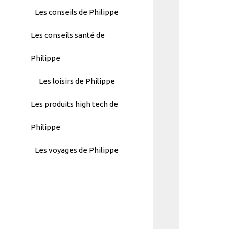
Menu
Les conseils de Philippe
-
Les conseils santé de
Version
2.1.0
Philippe
|
Author:
Les loisirs de Philippe
Atakan
Au
Les produits high tech de
|
Docs:
Philippe
https://atakanau.blogspot.com/2021/
Les voyages de Philippe
category-
menu-
wp-
plugin.html
|
Active
Theme: