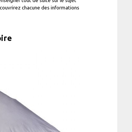
seigner tout de suite sur le sujet
écouvrirez chacune des informations
ire