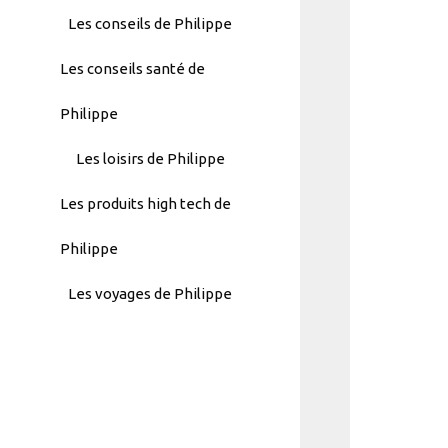
Menu
Les conseils de Philippe
-
Les conseils santé de
Version
2.1.0
Philippe
|
Author:
Les loisirs de Philippe
Atakan
Au
Les produits high tech de
|
Docs:
Philippe
https://atakanau.blogspot.com/2021/
Les voyages de Philippe
category-
menu-
wp-
plugin.html
|
Active
Theme: