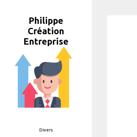
Aller
au
Philippe
contenu
Création
Entreprise
Divers