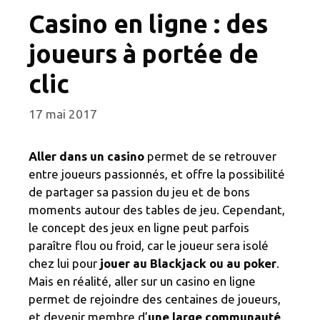
Casino en ligne : des
joueurs à portée de
clic
17 mai 2017
Aller dans un casino
permet de se retrouver
entre joueurs passionnés, et offre la possibilité
de partager sa passion du jeu et de bons
moments autour des tables de jeu. Cependant,
le concept des jeux en ligne peut parfois
paraître flou ou froid, car le joueur sera isolé
chez lui pour
jouer au Blackjack ou au poker
.
Mais en réalité, aller sur un casino en ligne
permet de rejoindre des centaines de joueurs,
et devenir membre d’
une large communauté