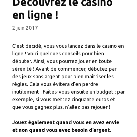
Découvrez le casino
en ligne !
2 juin 2017
C’est décidé, vous vous lancez dans le casino en
ligne ! Voici quelques conseils pour bien
débuter. Ainsi, vous pourrez jouer en toute
sérénité ! Avant de commencer, débutez par
des jeux sans argent pour bien maîtriser les
règles. Cela vous évitera d’en perdre
inutilement ! Faites-vous ensuite un budget : par
exemple, si vous mettez cinquante euros et
que vous gagnez plus, n’allez pas rejouer !
Jouez également quand vous en avez envie
et non quand vous avez besoin d’argent.