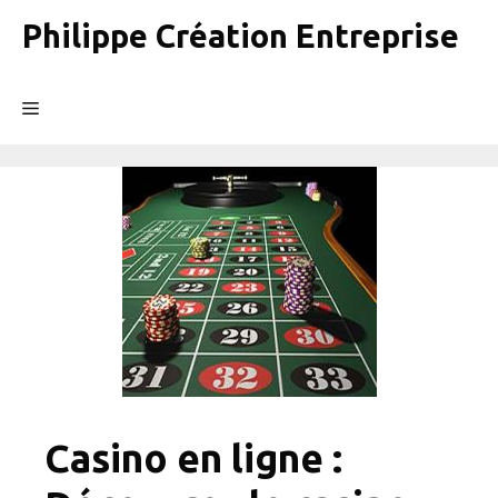
Aller
Philippe Création Entreprise
au
contenu
Menu
Casino en ligne :