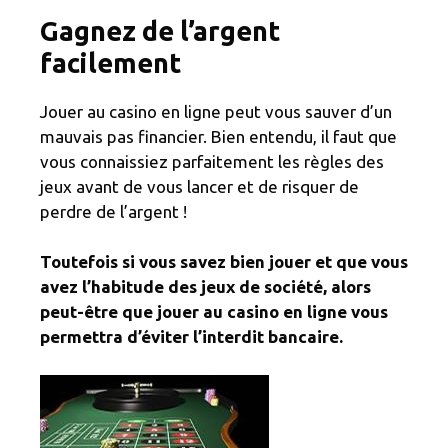
Gagnez de l’argent
facilement
Jouer au casino en ligne peut vous sauver d’un
mauvais pas financier. Bien entendu, il faut que
vous connaissiez parfaitement les règles des
jeux avant de vous lancer et de risquer de
perdre de l’argent !
Toutefois si vous savez bien jouer et que vous
avez l’habitude des jeux de société, alors
peut-être que jouer au casino en ligne vous
permettra d’éviter l’interdit bancaire.