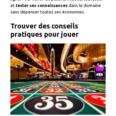
et
tester ses connaissances
dans le domaine
sans dépenser toutes ses économies.
Trouver des conseils
pratiques pour jouer