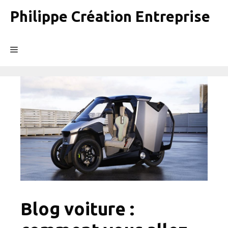
Aller
Philippe Création Entreprise
au
contenu
Menu
Blog voiture :