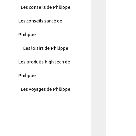
Menu
Les conseils de Philippe
-
Les conseils santé de
Version
2.1.0
Philippe
|
Author:
Les loisirs de Philippe
Atakan
Au
Les produits high tech de
|
Docs:
Philippe
https://atakanau.blogspot.com/2021/
Les voyages de Philippe
category-
menu-
wp-
plugin.html
|
Active
Theme: