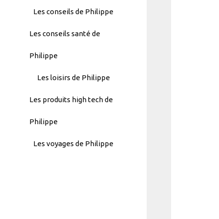
Menu
Les conseils de Philippe
-
Les conseils santé de
Version
2.1.0
Philippe
|
Author:
Les loisirs de Philippe
Atakan
Au
Les produits high tech de
|
Docs:
Philippe
https://atakanau.blogspot.com/2021/
Les voyages de Philippe
category-
menu-
wp-
plugin.html
|
Active
Theme: